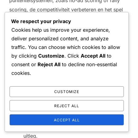
puntentelsystemen, zoals no-ad scoring of rally
scoring, de competitiviteit verbeteren en het spel
versnellen. Deze methoden kunnen bijzonder
We respect your privacy
voordelig zijn in gemengd dubbelspel, omdat ze
Cookies help us improve your experience,
snel beslissingen en aanpassingsvermogen
deliver personalized content, and analyze
aanmoedigen.
traffic. You can choose which cookies to allow
by clicking
Customize
. Click
Accept All
to
Voordelen van alternatieve puntentelling:
consent or
Reject All
to decline non-essential
Stimuleert sneller spel.
cookies.
Maakt het speelveld gelijker voor
gemengd dubbelspel.
CUSTOMIZE
Nadelen van alternatieve puntentelling:
REJECT ALL
Kan minder bekend zijn bij sommige
spelers.
ACCEPT ALL
Kan leiden tot verwarring zonder goede
uitleg.