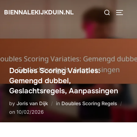
Skip
Search
BIENNALEKIJKDUIN.NL
to
TOGGLE
for:
content
Doubles Scoring Variaties:
Gemengd dubbel,
Geslachtsregels, Aanpassingen
by
Joris van Dijk
in
Doubles Scoring Regels
Posted
on
10/02/2026
on