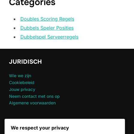
Categories
Doubles Scoring Regels
Dubbels Speler Posities
Dubbelspel Serveerregels
JURIDISCH
Wie we zijn
Cookiebeleid
Jouw privacy
Neem contact met ons op
Algemene voorwaarden
RECENTE BERICHTEN
We respect your privacy