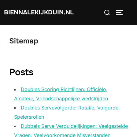
Skip
Search
BIENNALEKIJKDUIN.NL
to
TOGGLE
for:
content
Sitemap
Posts
Doubles Scoring Richtlijnen: Officiële,
Amateur, Vriendschappelijke wedstrijden
Doubles Servevolgorde: Rotatie, Volgorde,
Spelersrollen
Dubbels Serve Verduidelijkingen: Veelgestelde
Vragen, Veelvoorkomende Misverstanden