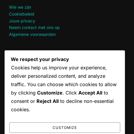
Wie we zijn
Cookiebeleid
Jouw privacy
Neem contact met ons op
Algemene voorwaarden
RECENTE BERICHTEN
We respect your privacy
Cookies help us improve your experience,
Doubles Scoring Richtlijnen: Officiële, Amateur,
Vriendschappelijke wedstrijden
deliver personalized content, and analyze
Doubles Servevolgorde: Rotatie, Volgorde, Spelersrollen
traffic. You can choose which cookies to allow
Dubbels Serve Verduidelijkingen: Veelgestelde Vragen,
by clicking
Customize
. Click
Accept All
to
Veelvoorkomende Misverstanden
consent or
Reject All
to decline non-essential
Doubles Scoring Variaties: Gemengd dubbel,
Geslachtsregels, Aanpassingen
cookies.
Doubles Serve Verantwoordelijkheden: Spelersplichten,
Teamcoördinatie
CUSTOMIZE