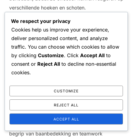
verschillende hoeken en schoten.
We respect your privacy
Verhoogde frustratie
Cookies help us improve your experience,
deliver personalized content, and analyze
Constant schoten missen of de baan niet dekken
traffic. You can choose which cookies to allow
kan leiden tot verhoogde frustratie onder spelers.
by clicking
Customize
. Click
Accept All
to
Deze emotionele reactie kan hun focus en
consent or
Reject All
to decline non-essential
besluitvorming tijdens de wedstrijd negatief
cookies.
beïnvloeden. Wanneer spelers gefrustreerd zijn,
kunnen ze minder communicatief worden met hun
CUSTOMIZE
partner, wat het probleem verder verergert.
REJECT ALL
Om frustratie te verminderen, moeten spelers
ACCEPT ALL
effectieve positioneringsdrills oefenen die hun
begrip van baanbedekking en teamwork