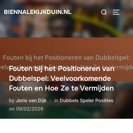
Skip
Search
BIENNALEKIJKDUIN.NL
to
TOGGLE
for:
content
Fouten bij het Positioneren van
Dubbelspel: Veelvoorkomende
Fouten en Hoe Ze te Vermijden
by
Joris van Dijk
in
Dubbels Speler Posities
Posted
on
09/02/2026
on