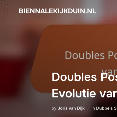
Skip
BIENNALEKIJKDUIN.NL
to
content
Doubles Pos
Evolutie va
by
Joris van Dijk
in
Dubbels Sp