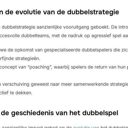
in de evolutie van de dubbelstrategie
dubbelstrategie aanzienlijke vooruitgang geboekt. De intr
cesvolle dubbelteams, met de nadruk op agressief spel aan 
n we de opkomst van gespecialiseerde dubbelspelers die zich
rfijnde strategieën.
t concept van “poaching”, waarbij spelers de return van hu
en verschuiving geweest naar meer samenwerkende strategi
tief te dekken.
in de geschiedenis van het dubbelspel
n aanzienlijke impact gehad op de
evolutie van
het dubbelsp