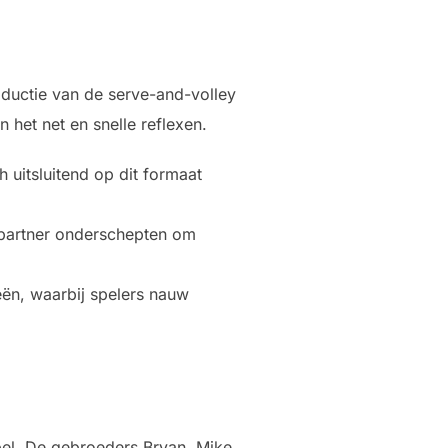
oductie van de serve-and-volley
het net en snelle reflexen.
 uitsluitend op dit formaat
n partner onderschepten om
eën, waarbij spelers nauw
el. De gebroeders Bryan, Mike