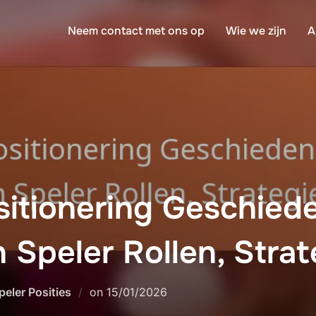
Neem contact met ons op
Wie we zijn
A
itionering Geschiede
n Speler Rollen, Stra
Posted
eler Posities
on
15/01/2026
on