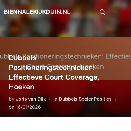
Skip
Search
BIENNALEKIJKDUIN.NL
to
TOGGLE
for:
content
Dubbels
Positioneringstechnieken:
Effectieve Court Coverage,
Hoeken
by
Joris van Dijk
in
Dubbels Speler Posities
Posted
on
16/01/2026
on