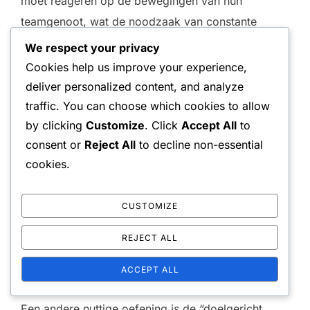
moet reageren op de bewegingen van hun
teamgenoot, wat de noodzaak van constante
dialoog en bewustzijn op het veld versterkt.
We respect your privacy
Cookies help us improve your experience,
deliver personalized content, and analyze
Oefeningen voor het oefenen van
traffic. You can choose which cookies to allow
dekking van het veld
by clicking
Customize
. Click
Accept All
to
consent or
Reject All
to decline non-essential
Drills voor dekking van het veld zijn essentieel
cookies.
voor het beheersen van positionering in het
dubbelspel. Een effectieve oefening is de
CUSTOMIZE
“shadowing drill”, waarbij spelers elkaars
bewegingen op het veld nabootsen. Dit helpt bij
REJECT ALL
het ontwikkelen van een instinctief begrip van
ACCEPT ALL
positionering ten opzichte van elkaar.
Een andere nuttige oefening is de “doelgericht