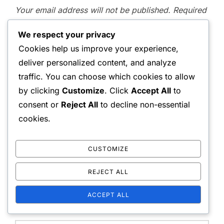
Your email address will not be published.
Required
fields are marked
*
We respect your privacy
Message:
Cookies help us improve your experience,
deliver personalized content, and analyze
traffic. You can choose which cookies to allow
by clicking
Customize
. Click
Accept All
to
consent or
Reject All
to decline non-essential
cookies.
CUSTOMIZE
Name:
REJECT ALL
ACCEPT ALL
Email Address: