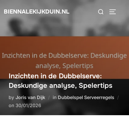
Skip
Search
BIENNALEKIJKDUIN.NL
to
TOGGLE
for:
content
Inzichten in de Dubbelserve:
Deskundige analyse, Spelertips
by
Joris van Dijk
in
Dubbelspel Serveerregels
Posted
on
30/01/2026
on