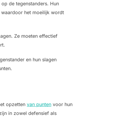
uk op de tegenstanders. Hun
, waardoor het moeilijk wordt
agen. Ze moeten effectief
rt.
egenstander en hun slagen
unten.
het opzetten
van punten
voor hun
jn in zowel defensief als