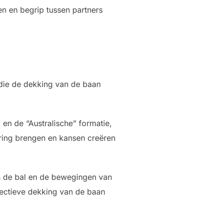
n en begrip tussen partners
 die de dekking van de baan
 en de “Australische” formatie,
arring brengen en kansen creëren
an de bal en de bewegingen van
fectieve dekking van de baan