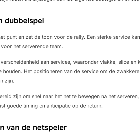
in dubbelspel
 het punt en zet de toon voor de rally. Een sterke service k
 voor het serverende team.
verscheidenheid aan services, waaronder vlakke, slice en 
e houden. Het positioneren van de service om de zwakkere 
n zijn.
eid zijn om snel naar het net te bewegen na het serveren,
ist goede timing en anticipatie op de return.
n van de netspeler