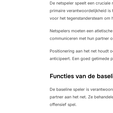
De netspeler speelt een cruciale
primaire verantwoordelijkheid is
voor het tegenstandersteam om hu
Netspelers moeten een atletisch
communiceren met hun partner om
Positionering aan het net houdt 
anticipeert. Een goed getimede p
Functies van de basel
De baseline speler is verantwoor
partner aan het net. Ze behande
offensief spel.