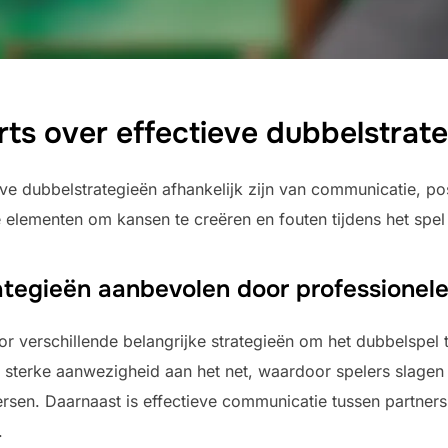
ts over effectieve dubbelstrat
e dubbelstrategieën afhankelijk zijn van communicatie, pos
elementen om kansen te creëren en fouten tijdens het spel 
tegieën aanbevolen door professionel
or verschillende belangrijke strategieën om het dubbelspel
 sterke aanwezigheid aan het net, waardoor spelers slage
sen. Daarnaast is effectieve communicatie tussen partners
.