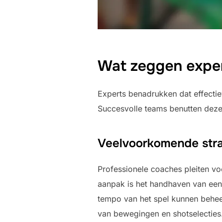
Wat zeggen exper
Experts benadrukken dat effectiev
Succesvolle teams benutten deze 
Veelvoorkomende stra
Professionele coaches pleiten vo
aanpak is het handhaven van een
tempo van het spel kunnen beheer
van bewegingen en shotselecties