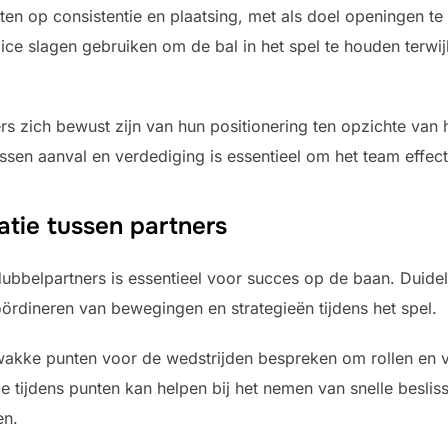
hten op consistentie en plaatsing, met als doel openingen t
lice slagen gebruiken om de bal in het spel te houden terwij
s zich bewust zijn van hun positionering ten opzichte van 
sen aanval en verdediging is essentieel om het team effect
tie tussen partners
ubbelpartners is essentieel voor succes op de baan. Duidel
oördineren van bewegingen en strategieën tijdens het spel.
wakke punten voor de wedstrijden bespreken om rollen en v
e tijdens punten kan helpen bij het nemen van snelle beslis
en.