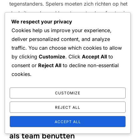
tegenstanders. Spelers moeten zich richten op het
doelwit van de zwakkere tegenstander of gaten in
We respect your privacy
de baan te benutten. Hoog-percentage slagen,
Cookies help us improve your experience,
zoals diepe returns of schuine volleys, kunnen
deliver personalized content, and analyze
kansen creëren voor het winnen
van punten
.
traffic. You can choose which cookies to allow
by clicking
Customize
. Click
Accept All
to
Bovendien moeten spelers vermijden om direct
consent or
Reject All
to decline non-essential
naar hun partner te slaan, omdat dit kan leiden tot
cookies.
verwarring en gemiste kansen. Richt in plaats
daarvan op gebieden die beide spelers in staat
CUSTOMIZE
stellen om effectief te anticiperen en te reageren,
wat de algehele teamperformantie verbetert.
REJECT ALL
ACCEPT ALL
De zwaktes van tegenstanders
als team benutten