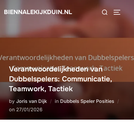
Skip
Search
BIENNALEKIJKDUIN.NL
to
TOGGLE
for:
content
Verantwoordelijkheden van
Dubbelspelers: Communicatie,
Teamwork, Tactiek
by
Joris van Dijk
in
Dubbels Speler Posities
Posted
on
27/01/2026
on