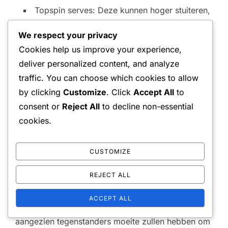
Topspin serves: Deze kunnen hoger stuiteren,
waardoor ze moeilijk te aanvallen zijn voor
We respect your privacy
tegenstanders.
Cookies help us improve your experience,
Slice serves: Een goed geplaatste slice kan
deliver personalized content, and analyze
tegenstanders wijd van de baan trekken,
traffic. You can choose which cookies to allow
waardoor ruimte voor je partner ontstaat.
by clicking
Customize
. Click
Accept All
to
Flat serves: Deze zijn snel en kunnen
consent or
Reject All
to decline non-essential
tegenstanders verrassen, vooral als ze in het
cookies.
midden worden geplaatst.
CUSTOMIZE
Het integreren van deze variaties in je oefenroutine
zal je helpen een veelzijdigere serve te
REJECT ALL
ontwikkelen. Regelmatig je serveerstijl veranderen
ACCEPT ALL
kan leiden tot meer succes in wedstrijden,
aangezien tegenstanders moeite zullen hebben om