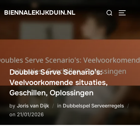
Skip
Search
BIENNALEKIJKDUIN.NL
to
TOGGLE
for:
content
Doubles Serve Scenario’s:
Veelvoorkomende situaties,
Geschillen, Oplossingen
by
Joris van Dijk
in
Dubbelspel Serveerregels
Posted
on
21/01/2026
on